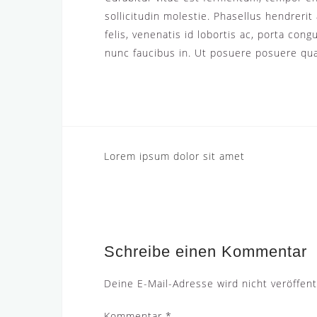
sollicitudin molestie. Phasellus hendreri
felis, venenatis id lobortis ac, porta con
nunc faucibus in. Ut posuere posuere qua
Beitragsnavigation
Lorem ipsum dolor sit amet
Schreibe einen Kommentar
Deine E-Mail-Adresse wird nicht veröffentl
Kommentar
*