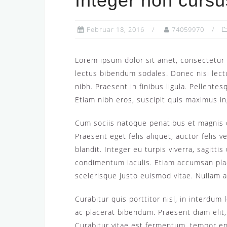
Integer non cursu
Februar 18, 2016
74059970
Lorem ipsum dolor sit amet, consectetur a
lectus bibendum sodales. Donec nisi lect
nibh. Praesent in finibus ligula. Pellente
Etiam nibh eros, suscipit quis maximus in,
Cum sociis natoque penatibus et magnis d
Praesent eget felis aliquet, auctor felis ve
blandit. Integer eu turpis viverra, sagitti
condimentum iaculis. Etiam accumsan pla
scelerisque justo euismod vitae. Nullam a e
Curabitur quis porttitor nisl, in interdum
ac placerat bibendum. Praesent diam elit, 
Curabitur vitae est fermentum, tempor eni