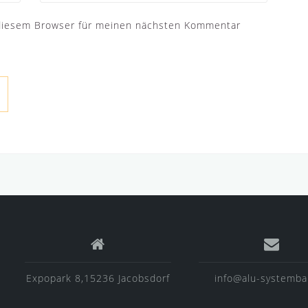
 diesem Browser für meinen nächsten Kommentar
Expopark 8,15236 Jacobsdorf
info@alu-systemba