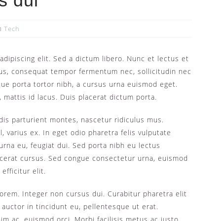
s dui
Tech
dipiscing elit. Sed a dictum libero. Nunc et lectus et
us, consequat tempor fermentum nec, sollicitudin nec
sque porta tortor nibh, a cursus urna euismod eget.
 mattis id lacus. Duis placerat dictum porta.
is parturient montes, nascetur ridiculus mus.
l, varius ex. In eget odio pharetra felis vulputate
s urna eu, feugiat dui. Sed porta nibh eu lectus
cerat cursus. Sed congue consectetur urna, euismod
fficitur elit.
 lorem. Integer non cursus dui. Curabitur pharetra elit
auctor in tincidunt eu, pellentesque ut erat.
m ac, euismod orci. Morbi facilisis metus ac justo